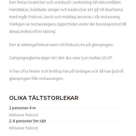
Det finnas toaletter och utedusch i anslutning till tältområdet.
Handdukar, bäddade sängar och badrockar att gå till duscharna
med ingår. Frukost, lunch och middag serveras i vår restaurang.
Vänligen se restaurangens öppettider under din besöksperiod då
dessa ändras efter säsong.
Det är eldningsförbud samt rökförbud ute på glampingen.
Campingreglerna säger att det ska vara tyst mellan 23-07.
Vi har ofta fester och bröllop här på lördagar och då kan ljud nå
glampingen från restaurangen.
OLIKA TÄLTSTORLEKAR
2 personer 4 m
Inklusive frukost
2-4 personer 5m tält
Inklusive frukost