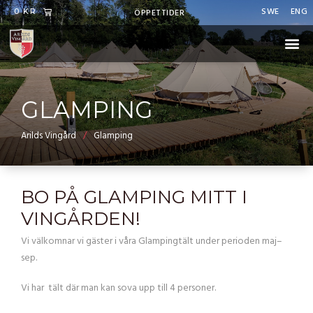
Hoppa
SWE
ENG
VARUKORG
ÖPPETTIDER
0
KR
till
Me
innehåll
GLAMPING
Arilds Vingård
Glamping
BO PÅ GLAMPING MITT I
VINGÅRDEN!
Vi välkomnar vi gäster i våra Glampingtält under perioden maj–
sep.
Vi har tält där man kan sova upp till 4 personer.